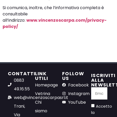
Si comunica, inoltre, che l’informativa completa è
consultabile
all’indirizzo:
www.vincenzoscarpa.com/privacy-
policy/
CONTATTI
LINK
FOLLOW
ISCRIVITI
UTILI
US
ALLA
0883
NEWSLET
Homepage
Facebook
49.16.55
Vetrina
Instagram
web@vincenzoscarpasrl.it
Chi
YouTube
Trani,
Accetto
siamo
la
Via