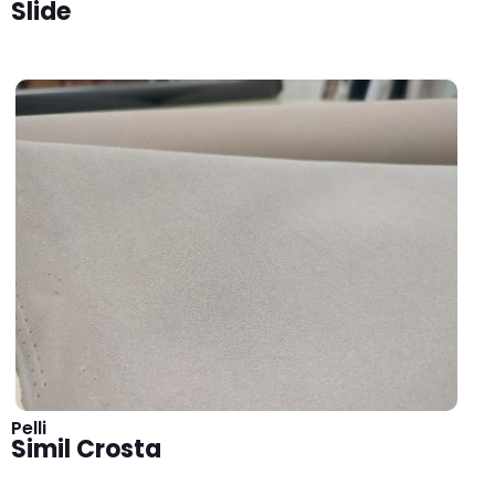
Slide
Pelli
Simil Crosta