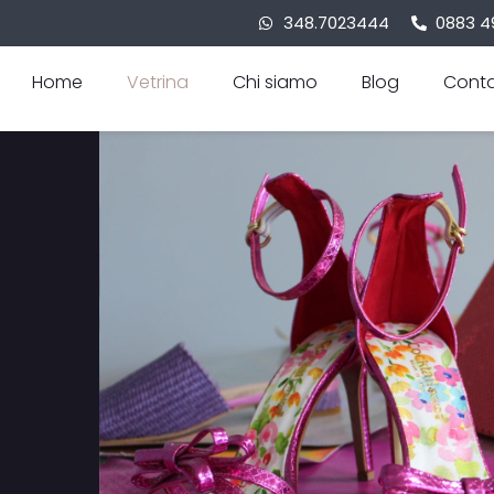
348.7023444
0883 4
Home
Vetrina
Chi siamo
Blog
Conta