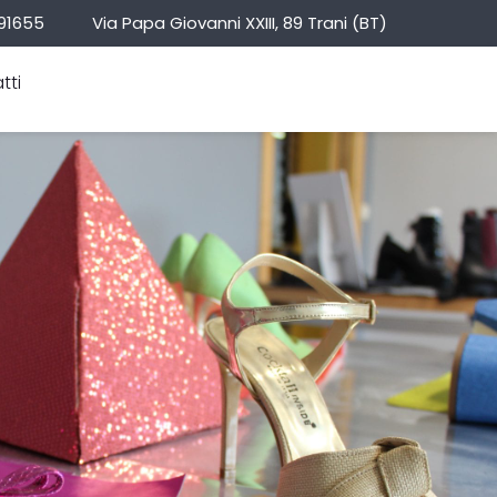
91655
Via Papa Giovanni XXIII, 89 Trani (BT)
tti