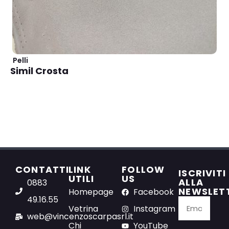
Pelli
Simil Crosta
CONTATTI
LINK
FOLLOW
ISCRIVITI
UTILI
US
ALLA
0883
NEWSLET
Homepage
Facebook
49.16.55
Vetrina
Instagram
web@vincenzoscarpasrl.it
Chi
YouTube