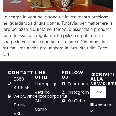
Le scarpe in vera pelle sono un investimento prezioso
nel guardaroba di una donna. Tuttavia, per mantenere la
loro bellezza e durata nel tempo, è essenziale prendersi
cura di esse con regolarità. La pulizia regolare delle
scarpe in vera pelle non solo le manterrà in condizioni
ottimali, ma anche prolungherà la loro vita utile. Ecco
[…]
CONTATTI
LINK
FOLLOW
ISCRIVITI
UTILI
US
ALLA
0883
NEWSLET
Homepage
Facebook
49.16.55
Vetrina
Instagram
web@vincenzoscarpasrl.it
Chi
YouTube
Trani,
Accetto
siamo
la
Via