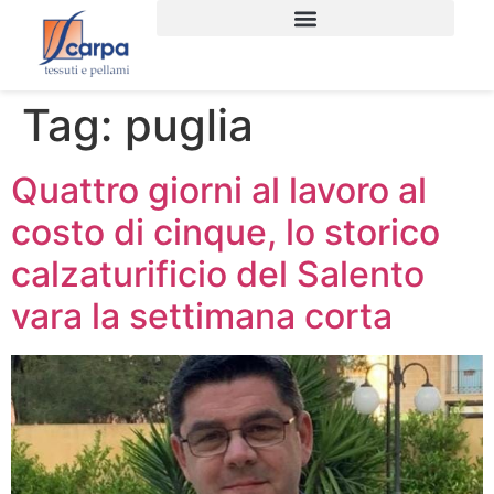
Tag:
puglia
Quattro giorni al lavoro al
costo di cinque, lo storico
calzaturificio del Salento
vara la settimana corta