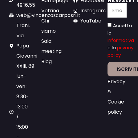
NEWSLET
Homepage
Facebook
49.16.55
Vetrina
Instagram
web@vincenzoscarpasrl.it
Chi
YouTube
Trani,
Accetto
siamo
la
Via
informativa
Sala
Papa
e la
privacy
meeting
policy
Giovanni
Blog
XXIII, 89
ISCRIVIT
lun-
Privacy
ven :
&
8:30-
Cookie
13:00
policy
/
15:00
-